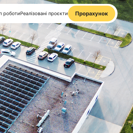
п роботи
Реалізовані проєкти
Прорахунок