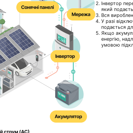
Інвертор пер
який подаєть
Вся вироблен
У разі відклю
подається дл
Якщо акумуля
енергію, над
умовою підкл