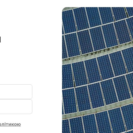
я
олітикою