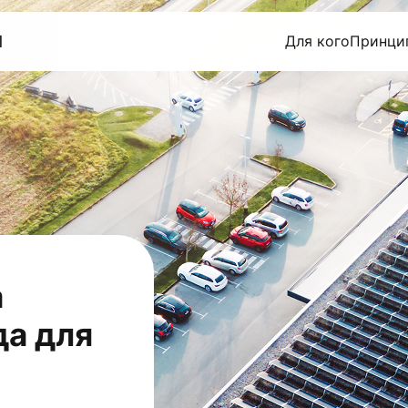
1
Для кого
Принци
а
да для