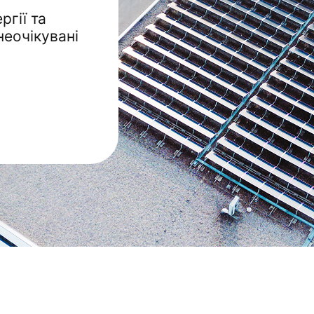
ргії та
неочікувані