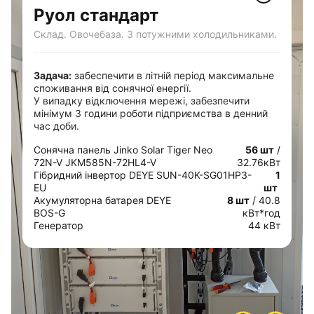
Руол стандарт
Склад. Овочебаза. З потужними холодильниками.
Задача:
забеспечити в літній період максимальне
споживання від сонячної енергії.
У випадку відключення мережі, забезпечити
мінімум 3 години роботи підприємства в денний
час доби.
Сонячна панель Jinko Solar Tiger Neo
56 шт
/
72N-V JKM585N-72HL4-V
32.76кВт
Гібридний інвертор DEYE SUN-40K-SG01HP3-
1
EU
шт
Акумуляторна батарея DEYE
8 шт
/ 40.8
BOS-G
кВт*год
Генератор
44 кВт