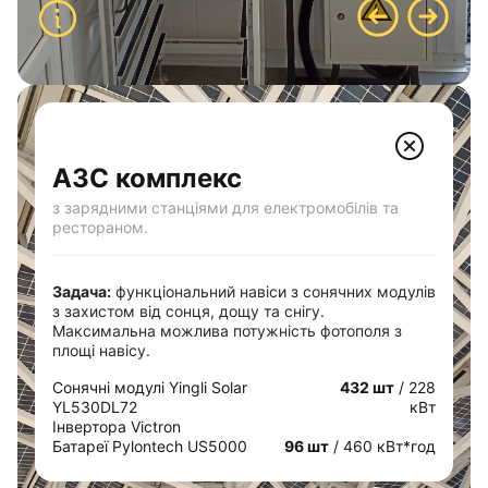
АЗС комплекс
з зарядними станціями для електромобілів та
рестораном.
Задача:
функціональний навіси з сонячних модулів
з захистом від сонця, дощу та снігу.
Максимальна можлива потужність фотополя з
площі навісу.
Сонячні модулі Yingli Solar
432 шт
/ 228
YL530DL72
кВт
Інвертора Victron
Батареї Pylontech US5000
96 шт
/ 460 кВт*год