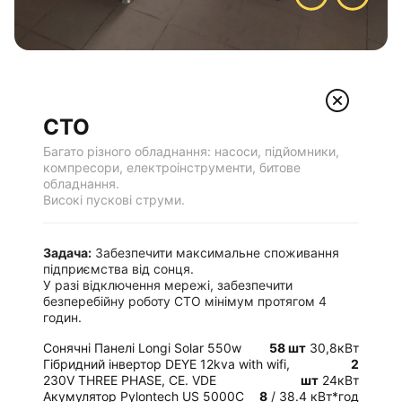
СТО
Багато різного обладнання: насоси, підйомники,
компресори, електроінструменти, битове
обладнання.
Високі пускові струми.
Задача:
Забезпечити максимальне споживання
підприємства від сонця.
У разі відключення мережі, забезпечити
безперебійну роботу СТО мінімум протягом 4
годин.
Сонячні Панелі Longi Solar 550w
58 шт
30,8кВт
Гібридний інвертор DEYE 12kva with wifi,
2
230V THREE PHASE, CE. VDE
шт
24кВт
Акумулятор Pylontech US 5000C
8
/ 38.4 кВт*год